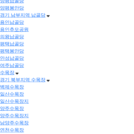
양평납골당
양평봉안당
경기 남부지역 납골당
용인납골당
용인추모공원
의왕납골당
평택납골당
평택봉안당
안성납골당
여주납골당
수목장
경기 북부지역 수목장
벽제수목장
일산수목장
일산수목장지
양주수목장
양주수목장지
남양주수목장
연천수목장