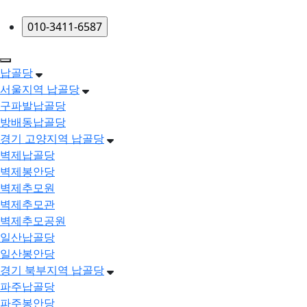
메뉴 건너뛰기
납골당
서울지역 납골당
구파발납골당
방배동납골당
경기 고양지역 납골당
벽제납골당
벽제봉안당
벽제추모원
벽제추모관
벽제추모공원
일산납골당
일산봉안당
경기 북부지역 납골당
파주납골당
파주봉안당