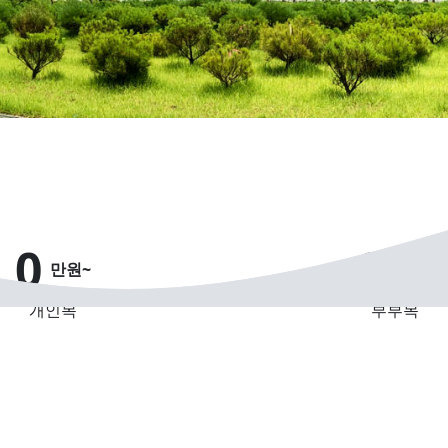
0
0
만원~
만원~
개인목
부부목