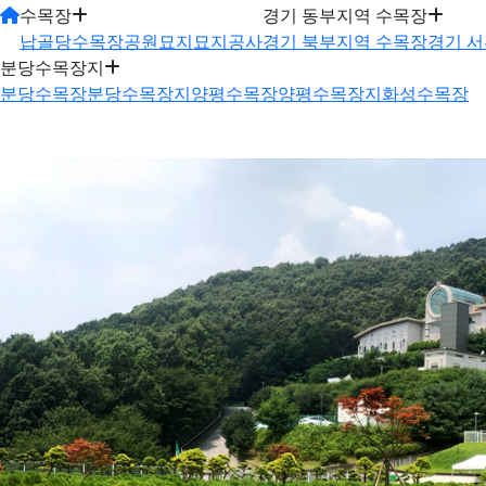
수목장
경기 동부지역 수목장
납골당
수목장
공원묘지
묘지공사
경기 북부지역 수목장
경기 
분당수목장지
분당수목장
분당수목장지
양평수목장
양평수목장지
화성수목장