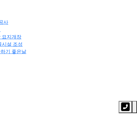
공사
성
 묘지개장
골시설 조성
하기 좋은날