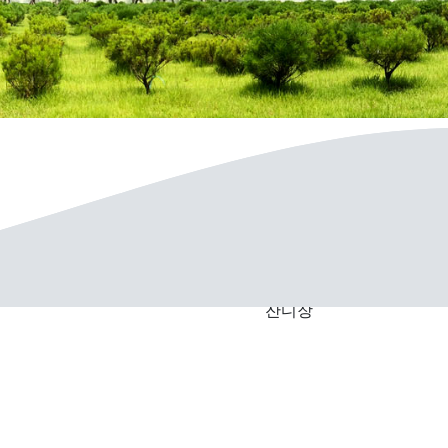
0
만원~
잔디장